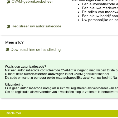
Met een login kan u in het
OVAM-gebruikersbeheer
Een autorisatiecode 
Een nieuwe medewerke
De rollen van medewe
Een nieuw bedrijf aa
Uw persoonlijke en b
Registreer uw autorisatiecode
Meer info?
Download hier de handleiding.
Wat is een
autorisatiecode
?
Met een autorisatiecode controleert de OVAM of u toegang mag krijgen tot de do
U moet deze
autorisatiecode aanvragen
in het OVAM-gebruikersbeheer.
De code ontvangt u
per post op de maatschappelijke zetel
van uw bedrijf. Na
Uitzondering
Er is geen autorisatiecode nodig als u zich wil registreren als vervoerder van afv
Om de registratie als vervoerder van afvalstoffen stop te zetten of te heractiver
Disclaimer